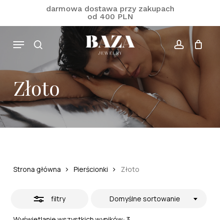
Skip
darmowa dostawa przy zakupach
od 400 PLN
to
Close
Koszyk
Close
main
Cart
Filters
Menu
content
search
account
Złoto
Strona główna
Pierścionki
Złoto
filtry
Domyślne sortowanie
Wyświetlanie wszystkich wyników: 3