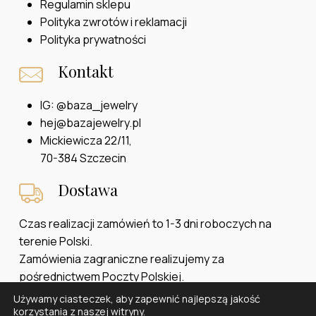
Regulamin sklepu
Polityka zwrotów i reklamacji
Polityka prywatności
Kontakt
IG:
@baza_jewelry
hej@bazajewelry.pl
Mickiewicza 22/11,
70-384 Szczecin
Dostawa
Czas realizacji zamówień to 1-3 dni roboczych na
terenie Polski.
Zamówienia zagraniczne realizujemy za
pośrednictwem Poczty Polskiej.
Używamy ciasteczek, aby zapewnić najlepszą jakość
Kwota:
0,00
zł
korzystania z naszej witryny.